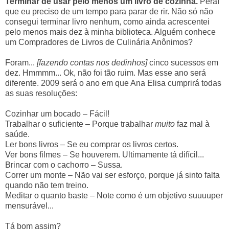
Terminar de usar pelo menos um livro de cozinha.
Peraí
que eu preciso de um tempo para parar de rir. Não só não
consegui terminar livro nenhum, como ainda acrescentei
pelo menos mais dez à minha biblioteca. Alguém conhece
um Compradores de Livros de Culinária Anônimos?
Foram...
[fazendo contas nos dedinhos]
cinco sucessos em
dez. Hmmmm... Ok, não foi tão ruim. Mas esse ano será
diferente. 2009 será o ano em que Ana Elisa cumprirá todas
as suas resoluções:
Cozinhar um bocado – Fácil!
Trabalhar o suficiente – Porque trabalhar
muito
faz mal à
saúde.
Ler bons livros – Se eu comprar os livros certos.
Ver bons filmes – Se houverem. Ultimamente tá difícil...
Brincar com o cachorro – Sussa.
Correr um monte – Não vai ser esforço, porque já sinto falta
quando não tem treino.
Meditar o quanto baste – Note como é um objetivo suuuuper
mensurável...
Tá bom assim?