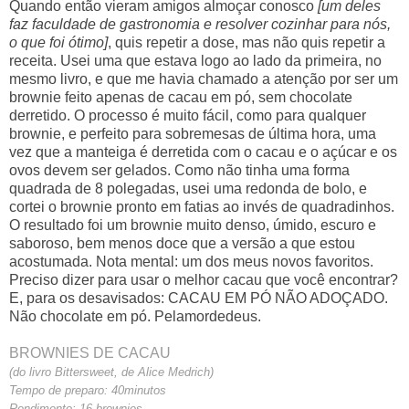
Quando então vieram amigos almoçar conosco
[um deles
faz faculdade de gastronomia e resolver cozinhar para nós,
o que foi ótimo]
, quis repetir a dose, mas não quis repetir a
receita. Usei uma que estava logo ao lado da primeira, no
mesmo livro, e que me havia chamado a atenção por ser um
brownie feito apenas de cacau em pó, sem chocolate
derretido. O processo é muito fácil, como para qualquer
brownie, e perfeito para sobremesas de última hora, uma
vez que a manteiga é derretida com o cacau e o açúcar e os
ovos devem ser gelados. Como não tinha uma forma
quadrada de 8 polegadas, usei uma redonda de bolo, e
cortei o brownie pronto em fatias ao invés de quadradinhos.
O resultado foi um brownie muito denso, úmido, escuro e
saboroso, bem menos doce que a versão a que estou
acostumada. Nota mental: um dos meus novos favoritos.
Preciso dizer para usar o melhor cacau que você encontrar?
E, para os desavisados: CACAU EM PÓ NÃO ADOÇADO.
Não chocolate em pó. Pelamordedeus.
BROWNIES DE CACAU
(do livro Bittersweet, de Alice Medrich)
Tempo de preparo: 40minutos
Rendimento: 16 brownies