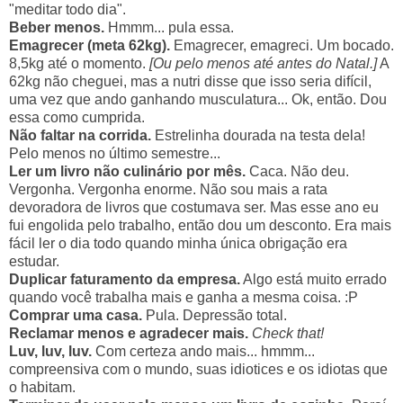
"meditar todo dia".
Beber menos.
Hmmm... pula essa.
Emagrecer (meta 62kg).
Emagrecer, emagreci. Um bocado.
8,5kg até o momento.
[Ou pelo menos até antes do Natal.]
A
62kg não cheguei, mas a nutri disse que isso seria difícil,
uma vez que ando ganhando musculatura... Ok, então. Dou
essa como cumprida.
Não faltar na corrida.
Estrelinha dourada na testa dela!
Pelo menos no último semestre...
Ler um livro não culinário por mês.
Caca. Não deu.
Vergonha. Vergonha enorme. Não sou mais a rata
devoradora de livros que costumava ser. Mas esse ano eu
fui engolida pelo trabalho, então dou um desconto. Era mais
fácil ler o dia todo quando minha única obrigação era
estudar.
Duplicar faturamento da empresa.
Algo está muito errado
quando você trabalha mais e ganha a mesma coisa. :P
Comprar uma casa.
Pula. Depressão total.
Reclamar menos e agradecer mais.
Check that!
Luv, luv, luv.
Com certeza ando mais... hmmm...
compreensiva com o mundo, suas idiotices e os idiotas que
o habitam.