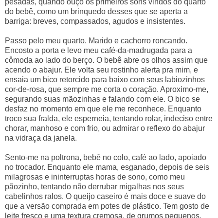
pesadas, quando ouço os primeiros sons vindos do quarto
do bebê, como um brinquedo desses que se aperta a
barriga: breves, compassados, agudos e insistentes.
Passo pelo meu quarto. Marido e cachorro roncando.
Encosto a porta e levo meu café-da-madrugada para a
cômoda ao lado do berço. O bebê abre os olhos assim que
acendo o abajur. Ele volta seu rostinho alerta pra mim, e
ensaia um bico retorcido para baixo com seus labiozinhos
cor-de-rosa, que sempre me corta o coração. Aproximo-me,
segurando suas mãozinhas e falando com ele. O bico se
desfaz no momento em que ele me reconhece. Enquanto
troco sua fralda, ele esperneia, tentando rolar, indeciso entre
chorar, manhoso e com frio, ou admirar o reflexo do abajur
na vidraça da janela.
Sento-me na poltrona, bebê no colo, café ao lado, apoiado
no trocador. Enquanto ele mama, esganado, depois de seis
milagrosas e ininterruptas horas de sono, como meu
pãozinho, tentando não derrubar migalhas nos seus
cabelinhos ralos. O queijo caseiro é mais doce e suave do
que a versão comprada em potes de plástico. Tem gosto de
leite fresco e uma textura cremosa, de grumos pequenos,