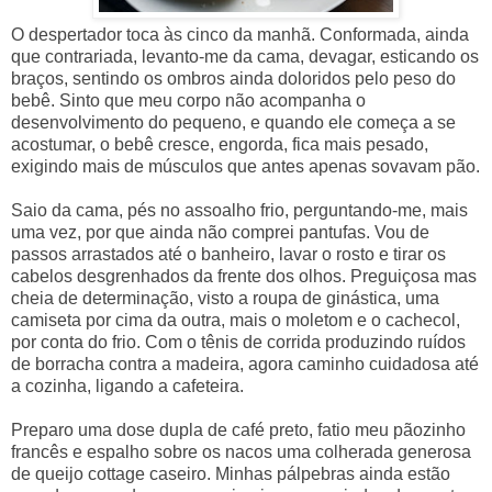
O despertador toca às cinco da manhã. Conformada, ainda
que contrariada, levanto-me da cama, devagar, esticando os
braços, sentindo os ombros ainda doloridos pelo peso do
bebê. Sinto que meu corpo não acompanha o
desenvolvimento do pequeno, e quando ele começa a se
acostumar, o bebê cresce, engorda, fica mais pesado,
exigindo mais de músculos que antes apenas sovavam pão.
Saio da cama, pés no assoalho frio, perguntando-me, mais
uma vez, por que ainda não comprei pantufas. Vou de
passos arrastados até o banheiro, lavar o rosto e tirar os
cabelos desgrenhados da frente dos olhos. Preguiçosa mas
cheia de determinação, visto a roupa de ginástica, uma
camiseta por cima da outra, mais o moletom e o cachecol,
por conta do frio. Com o tênis de corrida produzindo ruídos
de borracha contra a madeira, agora caminho cuidadosa até
a cozinha, ligando a cafeteira.
Preparo uma dose dupla de café preto, fatio meu pãozinho
francês e espalho sobre os nacos uma colherada generosa
de queijo cottage caseiro. Minhas pálpebras ainda estão