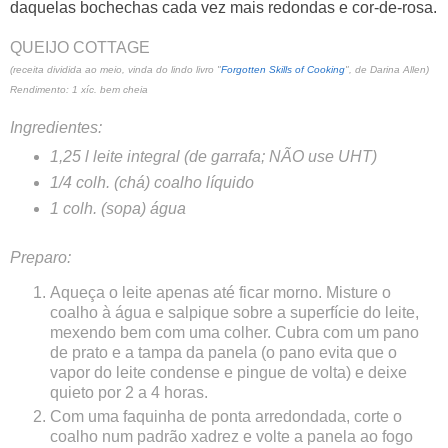
daquelas bochechas cada vez mais redondas e cor-de-rosa.
QUEIJO COTTAGE
(receita dividida ao meio, vinda do lindo livro "
Forgotten Skills of Cooking
", de Darina Allen)
Rendimento: 1 xíc. bem cheia
Ingredientes:
1,25 l leite integral (de garrafa; NÃO use UHT)
1/4 colh. (chá) coalho líquido
1 colh. (sopa) água
Preparo:
Aqueça o leite apenas até ficar morno. Misture o
coalho à água e salpique sobre a superfície do leite,
mexendo bem com uma colher. Cubra com um pano
de prato e a tampa da panela (o pano evita que o
vapor do leite condense e pingue de volta) e deixe
quieto por 2 a 4 horas.
Com uma faquinha de ponta arredondada, corte o
coalho num padrão xadrez e volte a panela ao fogo