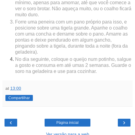
mínimo, apenas para amornar, até que você comece a
ver o soro brotar. Não aqueça muito, ou o coalho ficará
muito duro.
Forre uma peneira com um pano próprio para isso, e
posicione sobre uma tigela grande. Apanhe o coalho
com uma concha e derrame sobre o pano. Amarre as
pontas e deixe pendurado em algum gancho,
pingando sobre a tigela, durante toda a noite (fora da
geladeira).
No dia seguinte, coloque o queijo num potinho, salgue
a gosto e consuma em até umas 2 semanas. Guarde o
soro na geladeira e use para cozinhar.
at
13:00
Compartilhar
‹
›
Página inicial
Ver versão para a web