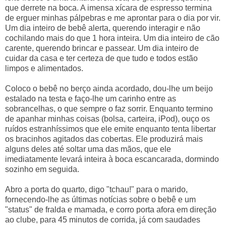
que derrete na boca. A imensa xícara de espresso termina
de erguer minhas pálpebras e me aprontar para o dia por vir.
Um dia inteiro de bebê alerta, querendo interagir e não
cochilando mais do que 1 hora inteira. Um dia inteiro de cão
carente, querendo brincar e passear. Um dia inteiro de
cuidar da casa e ter certeza de que tudo e todos estão
limpos e alimentados.
Coloco o bebê no berço ainda acordado, dou-lhe um beijo
estalado na testa e faço-lhe um carinho entre as
sobrancelhas, o que sempre o faz sorrir. Enquanto termino
de apanhar minhas coisas (bolsa, carteira, iPod), ouço os
ruídos estranhíssimos que ele emite enquanto tenta libertar
os bracinhos agitados das cobertas. Ele produzirá mais
alguns deles até soltar uma das mãos, que ele
imediatamente levará inteira à boca escancarada, dormindo
sozinho em seguida.
Abro a porta do quarto, digo "tchau!" para o marido,
fornecendo-lhe as últimas notícias sobre o bebê e um
"status" de fralda e mamada, e corro porta afora em direção
ao clube, para 45 minutos de corrida, já com saudades