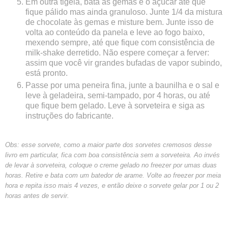
Em outra tigela, bata as gemas e o açúcar até que
fique pálido mas ainda granuloso. Junte 1/4 da mistura
de chocolate às gemas e misture bem. Junte isso de
volta ao conteúdo da panela e leve ao fogo baixo,
mexendo sempre, até que fique com consistência de
milk-shake derretido. Não espere começar a ferver:
assim que você vir grandes bufadas de vapor subindo,
está pronto.
Passe por uma peneira fina, junte a baunilha e o sal e
leve à geladeira, semi-tampado, por 4 horas, ou até
que fique bem gelado. Leve à sorveteira e siga as
instruções do fabricante.
Obs: esse sorvete, como a maior parte dos sorvetes cremosos desse
livro em particular, fica com boa consistência sem a sorveteira. Ao invés
de levar à sorveteira, coloque o creme gelado no freezer por umas duas
horas. Retire e bata com um batedor de arame. Volte ao freezer por meia
hora e repita isso mais 4 vezes, e então deixe o sorvete gelar por 1 ou 2
horas antes de servir.