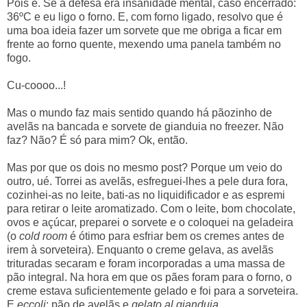
Pois é. Se a defesa era insanidade mental, caso encerrado:
36ºC e eu ligo o forno. E, com forno ligado, resolvo que é
uma boa ideia fazer um sorvete que me obriga a ficar em
frente ao forno quente, mexendo uma panela também no
fogo.
Cu-coooo...!
Mas o mundo faz mais sentido quando há pãozinho de
avelãs na bancada e sorvete de gianduia no freezer. Não
faz? Não? É só para mim? Ok, então.
Mas por que os dois no mesmo post? Porque um veio do
outro, ué. Torrei as avelãs, esfreguei-lhes a pele dura fora,
cozinhei-as no leite, bati-as no liquidificador e as espremi
para retirar o leite aromatizado. Com o leite, bom chocolate,
ovos e açúcar, preparei o sorvete e o coloquei na geladeira
(o
cold room
é ótimo para esfriar bem os cremes antes de
irem à sorveteira). Enquanto o creme gelava, as avelãs
trituradas secaram e foram incorporadas a uma massa de
pão integral. Na hora em que os pães foram para o forno, o
creme estava suficientemente gelado e foi para a sorveteira.
E
eccoli
: pão de avelãs e
gelato al gianduia
.