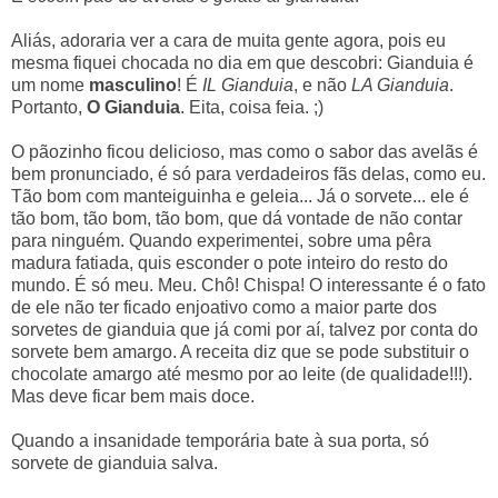
Aliás, adoraria ver a cara de muita gente agora, pois eu
mesma fiquei chocada no dia em que descobri: Gianduia é
um nome
masculino
! É
IL Gianduia
, e não
LA Gianduia
.
Portanto,
O Gianduia
. Eita, coisa feia. ;)
O pãozinho ficou delicioso, mas como o sabor das avelãs é
bem pronunciado, é só para verdadeiros fãs delas, como eu.
Tão bom com manteiguinha e geleia... Já o sorvete... ele é
tão bom, tão bom, tão bom, que dá vontade de não contar
para ninguém. Quando experimentei, sobre uma pêra
madura fatiada, quis esconder o pote inteiro do resto do
mundo. É só meu. Meu. Chô! Chispa! O interessante é o fato
de ele não ter ficado enjoativo como a maior parte dos
sorvetes de gianduia que já comi por aí, talvez por conta do
sorvete bem amargo. A receita diz que se pode substituir o
chocolate amargo até mesmo por ao leite (de qualidade!!!).
Mas deve ficar bem mais doce.
Quando a insanidade temporária bate à sua porta, só
sorvete de gianduia salva.