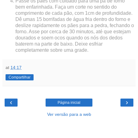
Passe os pães com cuidado para uma pá de forno
bem enfarinhada. Faça um corte no sentido do
comprimento de cada pão, com 1cm de profundidade.
Dê umas 15 borrifadas de água fria dentro do forno e
deslize rapidamente os pães para a pedra, fechando o
forno. Asse por cerca de 30 minutos, até que estejam
dourados e soem ocos quando os nós dos dedos
baterem na parte de baixo. Deixe esfriar
completamente sobre uma grade.
at
14:17
Compartilhar
‹
›
Página inicial
Ver versão para a web