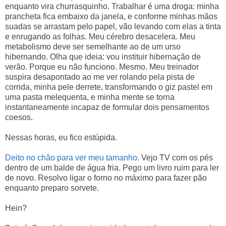
enquanto vira churrasquinho. Trabalhar é uma droga: minha
prancheta fica embaixo da janela, e conforme minhas mãos
suadas se arrastam pelo papel, vão levando com elas a tinta
e enrugando as folhas. Meu cérebro desacelera. Meu
metabolismo deve ser semelhante ao de um urso
hibernando. Olha que ideia: vou instituir hibernação de
verão. Porque eu não funciono. Mesmo. Meu treinador
suspira desapontado ao me ver rolando pela pista de
corrida, minha pele derrete, transformando o giz pastel em
uma pasta melequenta, e minha mente se torna
instantaneamente incapaz de formular dois pensamentos
coesos.
Nessas horas, eu fico estúpida.
Deito no chão para ver meu tamanho
. Vejo TV com os pés
dentro de um balde de água fria. Pego um livro ruim para ler
de novo. Resolvo ligar o forno no máximo para fazer pão
enquanto preparo sorvete.
Hein?