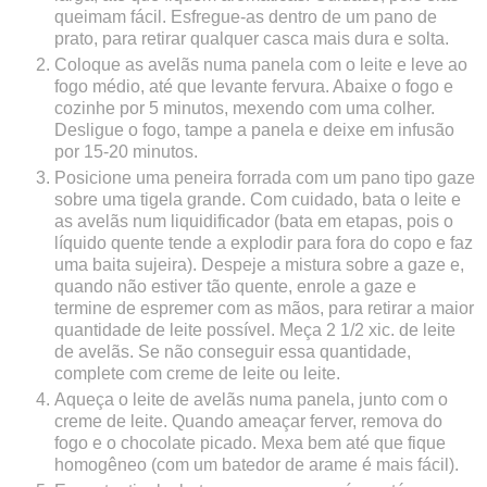
queimam fácil. Esfregue-as dentro de um pano de
prato, para retirar qualquer casca mais dura e solta.
Coloque as avelãs numa panela com o leite e leve ao
fogo médio, até que levante fervura. Abaixe o fogo e
cozinhe por 5 minutos, mexendo com uma colher.
Desligue o fogo, tampe a panela e deixe em infusão
por 15-20 minutos.
Posicione uma peneira forrada com um pano tipo gaze
sobre uma tigela grande. Com cuidado, bata o leite e
as avelãs num liquidificador (bata em etapas, pois o
líquido quente tende a explodir para fora do copo e faz
uma baita sujeira). Despeje a mistura sobre a gaze e,
quando não estiver tão quente, enrole a gaze e
termine de espremer com as mãos, para retirar a maior
quantidade de leite possível. Meça 2 1/2 xic. de leite
de avelãs. Se não conseguir essa quantidade,
complete com creme de leite ou leite.
Aqueça o leite de avelãs numa panela, junto com o
creme de leite. Quando ameaçar ferver, remova do
fogo e o chocolate picado. Mexa bem até que fique
homogêneo (com um batedor de arame é mais fácil).