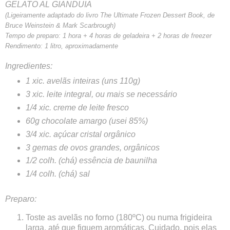
GELATO AL GIANDUIA
(Ligeiramente adaptado do livro The Ultimate Frozen Dessert Book, de
Bruce Weinstein & Mark Scarbrough)
Tempo de preparo: 1 hora + 4 horas de geladeira + 2 horas de freezer
Rendimento: 1 litro, aproximadamente
Ingredientes:
1 xic. avelãs inteiras (uns 110g)
3 xic. leite integral, ou mais se necessário
1/4 xic. creme de leite fresco
60g chocolate amargo (usei 85%)
3/4 xic. açúcar cristal orgânico
3 gemas de ovos grandes, orgânicos
1/2 colh. (chá) essência de baunilha
1/4 colh. (chá) sal
Preparo:
Toste as avelãs no forno (180ºC) ou numa frigideira
larga, até que fiquem aromáticas. Cuidado, pois elas