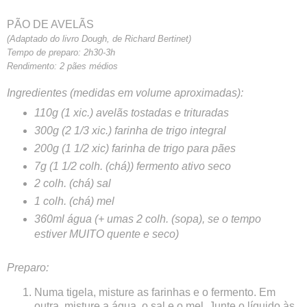
PÃO DE AVELÃS
(Adaptado do livro Dough, de Richard Bertinet)
Tempo de preparo: 2h30-3h
Rendimento: 2 pães médios
Ingredientes (medidas em volume aproximadas):
110g (1 xic.) avelãs tostadas e trituradas
300g (2 1/3 xic.) farinha de trigo integral
200g (1 1/2 xic) farinha de trigo para pães
7g (1 1/2 colh. (chá)) fermento ativo seco
2 colh. (chá) sal
1 colh. (chá) mel
360ml água (+ umas 2 colh. (sopa), se o tempo
estiver MUITO quente e seco)
Preparo:
Numa tigela, misture as farinhas e o fermento. Em
outra, misture a água, o sal e o mel. Junte o líquido às