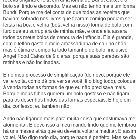
bolo sai lindo e decorado. Mas eu não tenho mais um forma
Bundt. Porque me dei conta de que todas as receitas que
haviam sobrado nos livros que ficaram comigo podiam ser
feitas na boa e velha (bota velha nisso) forma de bolo com
furo que eu surrupiara de minha mãe, e onde ela assara
todos os meus bolos de cenoura de infância. Ela é grande,
com o teflon gasto e meio amassadinha de cair no chão,
mas é ótima e comporta todo tamanho de bolo, inclusive
Angel Food Cakes de 9 claras, porque suas paredes são
retinhas e não inclinadas.
E no meu processo de simplificação (de novo, porque ele
vai e volta, como dá pra ver se você lê o blog todo), coloquei
à venda todas as formas de que eu não precisava mais.
Porque meus filhos querem um bolo gostoso e não ligam
para os desenhos lindos das formas especiais. E hoje em
dia, confesso, eu também não.
Ando não ligando mais para muita coisa que costumava me
atormentar. E devo isso a meu marido lindo que me lembrou
há uns meses atrás que eu deveria voltar a meditar. E assim
voltei. Não digo todo dia, porque nada é perfeito. Mas se dia