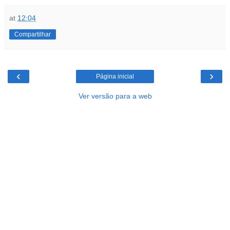
at
12:04
Compartilhar
‹
›
Página inicial
Ver versão para a web