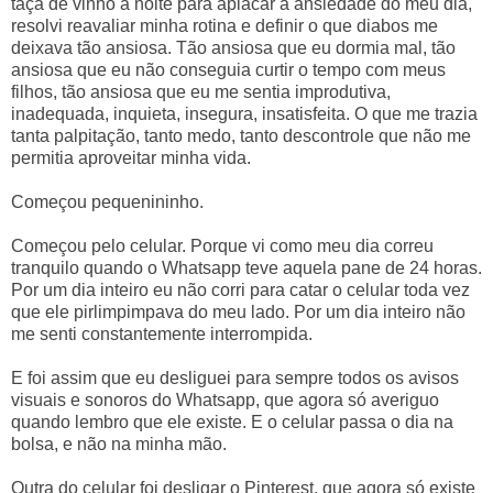
taça de vinho à noite para aplacar a ansiedade do meu dia,
resolvi reavaliar minha rotina e definir o que diabos me
deixava tão ansiosa. Tão ansiosa que eu dormia mal, tão
ansiosa que eu não conseguia curtir o tempo com meus
filhos, tão ansiosa que eu me sentia improdutiva,
inadequada, inquieta, insegura, insatisfeita. O que me trazia
tanta palpitação, tanto medo, tanto descontrole que não me
permitia aproveitar minha vida.
Começou pequenininho.
Começou pelo celular. Porque vi como meu dia correu
tranquilo quando o Whatsapp teve aquela pane de 24 horas.
Por um dia inteiro eu não corri para catar o celular toda vez
que ele pirlimpimpava do meu lado. Por um dia inteiro não
me senti constantemente interrompida.
E foi assim que eu desliguei para sempre todos os avisos
visuais e sonoros do Whatsapp, que agora só averiguo
quando lembro que ele existe. E o celular passa o dia na
bolsa, e não na minha mão.
Outra do celular foi desligar o Pinterest, que agora só existe