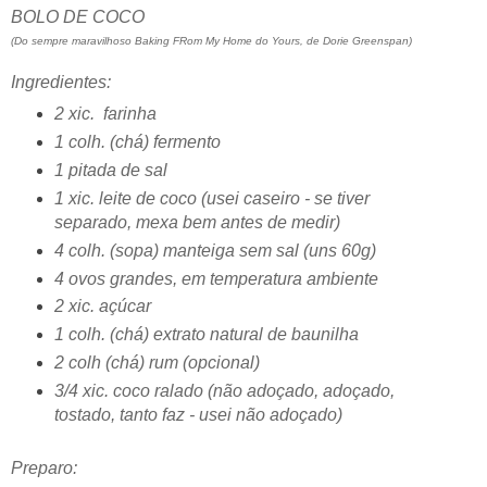
BOLO DE COCO
(Do sempre maravilhoso Baking FRom My Home do Yours, de Dorie Greenspan)
Ingredientes:
2 xic. farinha
1 colh. (chá) fermento
1 pitada de sal
1 xic. leite de coco (usei caseiro - se tiver
separado, mexa bem antes de medir)
4 colh. (sopa) manteiga sem sal (uns 60g)
4 ovos grandes, em temperatura ambiente
2 xic. açúcar
1 colh. (chá) extrato natural de baunilha
2 colh (chá) rum (opcional)
3/4 xic. coco ralado (não adoçado, adoçado,
tostado, tanto faz - usei não adoçado)
Preparo: