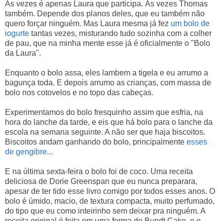
Às vezes é apenas Laura que participa. Às vezes Thomas
também. Depende dos planos deles, que eu também não
quero forçar ninguém. Mas Laura mesma já fez
um bolo de
iogurte
tantas vezes, misturando tudo sozinha com a colher
de pau, que na minha mente esse já é oficialmente o "Bolo
da Laura".
Enquanto o bolo assa, eles lambem a tigela e eu arrumo a
bagunça toda. E depois arrumo as crianças, com massa de
bolo nos cotovelos e no topo das cabeças.
Experimentamos do bolo fresquinho assim que esfria, na
hora do lanche da tarde, e eis que há bolo para o lanche da
escola na semana seguinte. A não ser que haja biscoitos.
Biscoitos andam ganhando do bolo, principalmente
esses
de gengibre
...
E na última sexta-feira o bolo foi de coco. Uma receita
deliciosa de Dorie Greenspan que eu nunca preparara,
apesar de ter tido esse livro comigo por todos esses anos. O
bolo é úmido, macio, de textura compacta, muito perfumado,
do tipo que eu como inteirinho sem deixar pra ninguém. A
receita original é feita em uma forma de Bundt Cake, e o