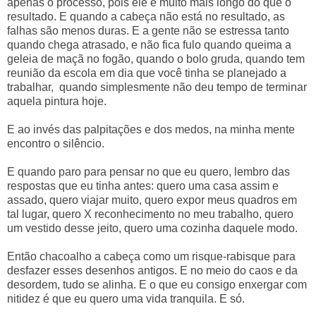
apenas o processo, pois ele é muito mais longo do que o
resultado. E quando a cabeça não está no resultado, as
falhas são menos duras. E a gente não se estressa tanto
quando chega atrasado, e não fica fulo quando queima a
geleia de maçã no fogão, quando o bolo gruda, quando tem
reunião da escola em dia que você tinha se planejado a
trabalhar, quando simplesmente não deu tempo de terminar
aquela pintura hoje.
E ao invés das palpitações e dos medos, na minha mente
encontro o silêncio.
E quando paro para pensar no que eu quero, lembro das
respostas que eu tinha antes: quero uma casa assim e
assado, quero viajar muito, quero expor meus quadros em
tal lugar, quero X reconhecimento no meu trabalho, quero
um vestido desse jeito, quero uma cozinha daquele modo.
Então chacoalho a cabeça como um risque-rabisque para
desfazer esses desenhos antigos. E no meio do caos e da
desordem, tudo se alinha. E o que eu consigo enxergar com
nitidez é que eu quero uma vida tranquila. E só.