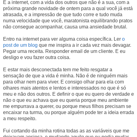
E a internet, com a vida dos outros que não é a sua, com a
próxima grande novidade de ontem para a qual você já está
atrasada, e a impressão de que tudo corre e tudo muda
numa velocidade que você, maratonista equilibrando pratos
não consegue acompanhar, causa uma ansiedade brutal.
Entro na internet para ver alguma coisa específica. Ler
o
post de um blog
que me inspira a ir cada vez mais devagar.
Pegar uma receita. Responder email de um cliente. E eu
desligo e vou fazer outra coisa.
E estar mais desconectada tem me feito resgatar a
sensação de que a vida é minha. Não é de ninguém mais
para olhar nem para viver. E consigo olhar para ela com
olhares mais atentos e lentos e interessados no que é só
meu e não dos outros. E definir o que eu quero de verdade e
não o que eu achava que eu queria porque meu ambiente
me empurrava a querer, ou porque meus filhos precisam se
encaixar na turma, ou porque alguém pode ter a ideia errada
a meu respeito.
Fui cortando da minha rotina todas as as variáveis que me
deixavam ansiosa, e mudando aquilo que eu podia mudar.