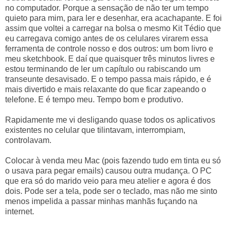
no computador. Porque a sensação de não ter um tempo
quieto para mim, para ler e desenhar, era acachapante. E foi
assim que voltei a carregar na bolsa o mesmo Kit Tédio que
eu carregava comigo antes de os celulares virarem essa
ferramenta de controle nosso e dos outros: um bom livro e
meu sketchbook. E daí que quaisquer três minutos livres e
estou terminando de ler um capítulo ou rabiscando um
transeunte desavisado. E o tempo passa mais rápido, e é
mais divertido e mais relaxante do que ficar zapeando o
telefone. E é tempo meu. Tempo bom e produtivo.
Rapidamente me vi desligando quase todos os aplicativos
existentes no celular que tilintavam, interrompiam,
controlavam.
Colocar à venda meu Mac (pois fazendo tudo em tinta eu só
o usava para pegar emails) causou outra mudança. O PC
que era só do marido veio para meu atelier e agora é dos
dois. Pode ser a tela, pode ser o teclado, mas não me sinto
menos impelida a passar minhas manhãs fuçando na
internet.