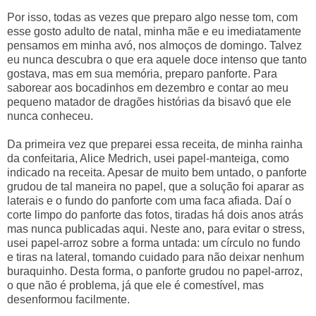
Por isso, todas as vezes que preparo algo nesse tom, com
esse gosto adulto de natal, minha mãe e eu imediatamente
pensamos em minha avó, nos almoços de domingo. Talvez
eu nunca descubra o que era aquele doce intenso que tanto
gostava, mas em sua memória, preparo panforte. Para
saborear aos bocadinhos em dezembro e contar ao meu
pequeno matador de dragões histórias da bisavó que ele
nunca conheceu.
Da primeira vez que preparei essa receita, de minha rainha
da confeitaria, Alice Medrich, usei papel-manteiga, como
indicado na receita. Apesar de muito bem untado, o panforte
grudou de tal maneira no papel, que a solução foi aparar as
laterais e o fundo do panforte com uma faca afiada. Daí o
corte limpo do panforte das fotos, tiradas há dois anos atrás
mas nunca publicadas aqui. Neste ano, para evitar o stress,
usei papel-arroz sobre a forma untada: um círculo no fundo
e tiras na lateral, tomando cuidado para não deixar nenhum
buraquinho. Desta forma, o panforte grudou no papel-arroz,
o que não é problema, já que ele é comestível, mas
desenformou facilmente.