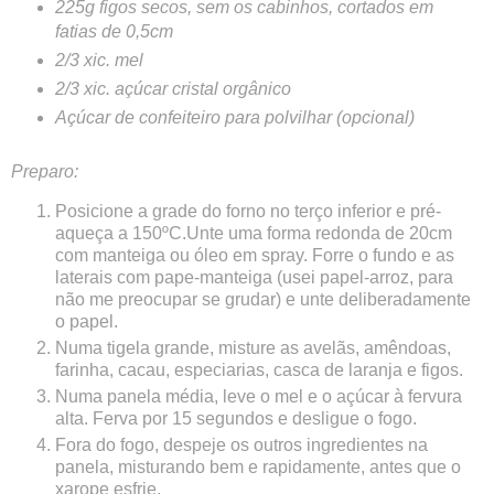
225g figos secos, sem os cabinhos, cortados em
fatias de 0,5cm
2/3 xic. mel
2/3 xic. açúcar cristal orgânico
Açúcar de confeiteiro para polvilhar (opcional)
Preparo:
Posicione a grade do forno no terço inferior e pré-
aqueça a 150ºC.Unte uma forma redonda de 20cm
com manteiga ou óleo em spray. Forre o fundo e as
laterais com pape-manteiga (usei papel-arroz, para
não me preocupar se grudar) e unte deliberadamente
o papel.
Numa tigela grande, misture as avelãs, amêndoas,
farinha, cacau, especiarias, casca de laranja e figos.
Numa panela média, leve o mel e o açúcar à fervura
alta. Ferva por 15 segundos e desligue o fogo.
Fora do fogo, despeje os outros ingredientes na
panela, misturando bem e rapidamente, antes que o
xarope esfrie.