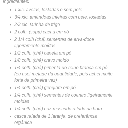
Ingredientes:
1 xic. avelãs, tostadas e sem pele
3/4 xic. amêndoas inteiras com pele, tostadas
2/3 xic. farinha de trigo
2 colh. (sopa) cacau em pó
2 1/4 colh (chá) sementes de erva-doce
ligeiramente moídas
1/2 colh. (chá) canela em pó
1/8 colh. (chá) cravo moído
1/4 colh. (chá) pimenta-do-reino branca em pó
(eu usei metade da quantidade, pois achei muito
forte da primeira vez)
1/4 colh. (chá) gengibre em pó
1/4 colh. (chá) sementes de coentro ligeiramente
moídas
1/4 colh. (chá) noz-moscada ralada na hora
casca ralada de 1 laranja, de preferência
orgânica