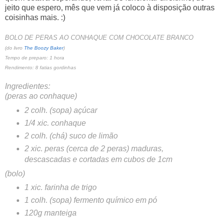
jeito que espero, mês que vem já coloco à disposição outras
coisinhas mais. :)
BOLO DE PERAS AO CONHAQUE COM CHOCOLATE BRANCO
(do livro
The Boozy Baker
)
Tempo de preparo: 1 hora
Rendimento: 8 fatias gordinhas
Ingredientes:
(peras ao conhaque)
2 colh. (sopa) açúcar
1/4 xic. conhaque
2 colh. (chá) suco de limão
2 xic. peras (cerca de 2 peras) maduras,
descascadas e cortadas em cubos de 1cm
(bolo)
1 xic. farinha de trigo
1 colh. (sopa) fermento químico em pó
120g manteiga