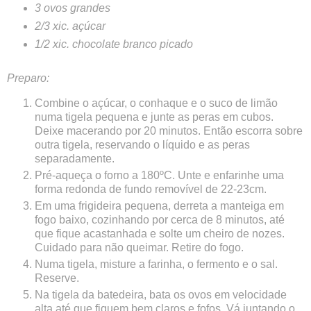
3 ovos grandes
2/3 xic. açúcar
1/2 xic. chocolate branco picado
Preparo:
Combine o açúcar, o conhaque e o suco de limão
numa tigela pequena e junte as peras em cubos.
Deixe macerando por 20 minutos. Então escorra sobre
outra tigela, reservando o líquido e as peras
separadamente.
Pré-aqueça o forno a 180ºC. Unte e enfarinhe uma
forma redonda de fundo removível de 22-23cm.
Em uma frigideira pequena, derreta a manteiga em
fogo baixo, cozinhando por cerca de 8 minutos, até
que fique acastanhada e solte um cheiro de nozes.
Cuidado para não queimar. Retire do fogo.
Numa tigela, misture a farinha, o fermento e o sal.
Reserve.
Na tigela da batedeira, bata os ovos em velocidade
alta até que fiquem bem claros e fofos. Vá juntando o