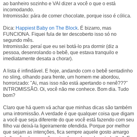
ao banheiro sozinho e VAI dizer a você o que o está
incomodando.
Intromissão: pára de comer chocolate, porque isso é cólica.
Dica:
Happiest Baby on The Block
. É bizarro, mas
FUNCIONA. Fiquei fula de ter descoberto isso só no
segundo mês.
Intromissão: peraí que eu sei botá-lo pra dormir (diz a
pessoa, desenrolando o bebê, que estava tranquilo e
imediatamente desata a chorar).
A lista é infindável. E hoje, andando com o bebê sentadinho
no sling, olhando para frente, um homem me abordou,
horrorizado: "Ai, mas isso não está apertando o nenê???"
INTROMISSÃO. Oi, você não me conhece. Bom dia. Tudo
bom?
Claro que há quem vá achar que minhas dicas são também
uma intromissão. A verdade é que qualquer coisa que digam
a você que seja diferente do que você está fazendo com seu
filho vai deixá-la ligeiramente ofendida. Porque por melhor
que sejam as intenções, fica sempre aquele gosto amargo