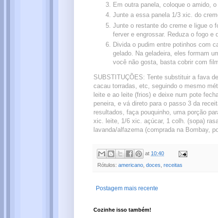
Em outra panela, coloque o amido, o 
Junte a essa panela 1/3 xic. do cre
Junte o restante do creme e ligue 
ferver e engrossar. Reduza o fogo e 
Divida o pudim entre potinhos com c
gelado. Na geladeira, eles formam u
você não gosta, basta cobrir com fil
SUBSTITUÇÕES: Tente substituir a fava de 
cacau torradas, etc, seguindo o mesmo méto
leite e ao leite (frios) e deixe num pote fe
peneira, e vá direto para o passo 3 da re
resultados, faça pouquinho, uma porção par
xic. leite, 1/6 xic. açúcar, 1 colh. (sopa) r
lavanda/alfazema (comprada na Bombay, por
at
10:40
Rótulos:
americano
,
doces
,
receitas
Postagem mais recente
Cozinhe isso também!