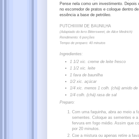
Pense nela como um investimento. Depois de 
no escorredor de pratos e coloque dentro d
essência a base de petróleo.
PUTCHIIIIIM DE BAUNILHA
(Adaptado do livro Bittersweet, de Alice Medrich)
Rendimento: 6 porções
Tempo de preparo: 40 minutos
Ingredientes:
1 1/2 xic. creme de leite fresco
1 1/2 xic. leite
1 fava de baunilha
1/2 xic. açúcar
1/4 xic. menos 1 colh. (chá) amido de
1/4 colh. (chá) rasa de sal
Preparo:
Com uma faquinha, abra ao meio a fa
sementes. Coloque as sementes e a f
fervura em fogo médio. Assim que co
por 20 minutos.
Coe a mistura ou apenas retire a fav