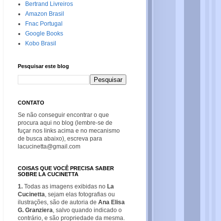
Bertrand Livreiros
Amazon Brasil
Fnac Portugal
Google Books
Kobo Brasil
Pesquisar este blog
CONTATO
Se não conseguir encontrar o que
procura aqui no blog (lembre-se de
fuçar nos links acima e no mecanismo
de busca abaixo), escreva para
lacucinetta@gmail.com
COISAS QUE VOCÊ PRECISA SABER
SOBRE LA CUCINETTA
1.
Todas as imagens exibidas no
La
Cucinetta
, sejam elas fotografias ou
ilustrações, são de autoria de
Ana Elisa
G. Granziera
, salvo quando indicado o
contrário, e são propriedade da mesma.