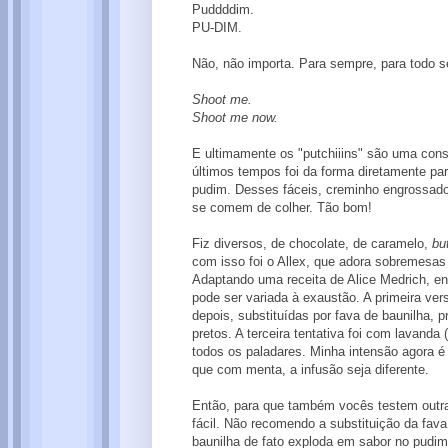
Puddddim.
PU-DIM.
Não, não importa. Para sempre, para todo s
Shoot me.
Shoot me now.
E ultimamente os "putchiiins" são uma cons
últimos tempos foi da forma diretamente pa
pudim. Desses fáceis, creminho engrossado
se comem de colher. Tão bom!
Fiz diversos, de chocolate, de caramelo,
bu
com isso foi o Allex, que adora sobremesas
Adaptando uma receita de Alice Medrich, en
pode ser variada à exaustão. A primeira ve
depois, substituídas por fava de baunilha, 
pretos. A terceira tentativa foi com lavanda
todos os paladares. Minha intensão agora 
que com menta, a infusão seja diferente.
Então, para que também vocês testem outras
fácil. Não recomendo a substituição da fava
baunilha de fato exploda em sabor no pudim,