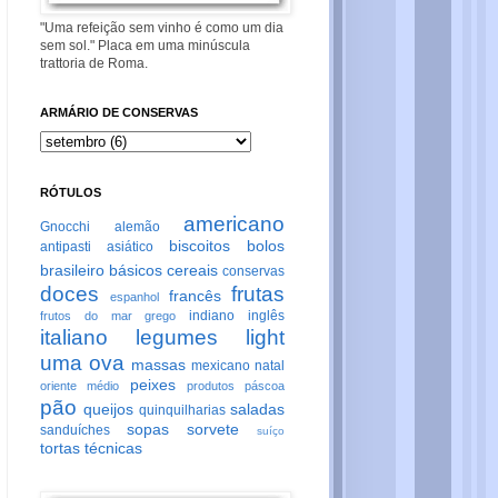
"Uma refeição sem vinho é como um dia
sem sol." Placa em uma minúscula
trattoria de Roma.
ARMÁRIO DE CONSERVAS
RÓTULOS
americano
Gnocchi
alemão
biscoitos
bolos
antipasti
asiático
brasileiro
básicos
cereais
conservas
doces
frutas
francês
espanhol
indiano
inglês
frutos do mar
grego
italiano
legumes
light
uma ova
massas
mexicano
natal
peixes
oriente médio
produtos
páscoa
pão
queijos
saladas
quinquilharias
sopas
sorvete
sanduíches
suíço
tortas
técnicas