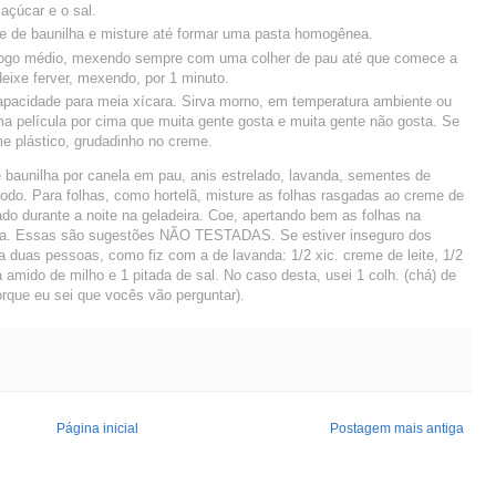
açúcar e o sal.
me de baunilha e misture até formar uma pasta homogênea.
o fogo médio, mexendo sempre com uma colher de pau até que comece a
deixe ferver, mexendo, por 1 minuto.
apacidade para meia xícara. Sirva morno, em temperatura ambiente ou
ma película por cima que muita gente gosta e muita gente não gosta. Se
me plástico, grudadinho no creme.
baunilha por canela em pau, anis estrelado, lavanda, sementes de
do. Para folhas, como hortelã, misture as folhas rasgadas ao creme de
chado durante a noite na geladeira. Coe, apertando bem as folhas na
ceita. Essas são sugestões NÃO TESTADAS. Se estiver inseguro dos
a duas pessoas, como fiz com a de lavanda: 1/2 xic. creme de leite, 1/2
asa amido de milho e 1 pitada de sal. No caso desta, usei 1 colh. (chá) de
que eu sei que vocês vão perguntar).
Página inicial
Postagem mais antiga