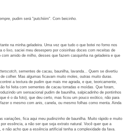
empre, pudim será "putchiiim". Com beicinho.
tante na minha geladeira. Uma vez que tudo o que botei no forno nos
ra o lixo, saciei meu desespero por coisinhas doces com receitas de
 com amido de milho, desses que fazem casquinha na geladeira e que
tterscotch
, sementes de cacau, baunilha, lavanda... Quem se divertiu
 de colher. Mas algumas ficavam muito moles, outras muito duras.
contrei a textura de pudim que mais me agrada, e que, teoricamente,
rsão foi feita com sementes de cacau torradas e moídas. Que foram,
produzindo um sensacional pudim de baunilha, salpicadinho de pontinhos
 (que é o da foto), que deu certo, mas ficou um pouco exótico, não para
é fazer o mesmo com anis, canela, ou mesmo folhas como menta. Ainda
 variações, fica aqui meu pudinzinho de baunilha. Muito rápido e muito
 por essência, a não ser que seja extrato natural. Você quer que a
 e não acho que a essência artificial tenha a complexidade da fava.