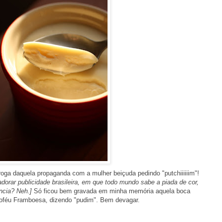
ga daquela propaganda com a mulher beiçuda pedindo "putchiiiiiim"!
dorar publicidade brasileira, em que todo mundo sabe a piada de cor,
ência? Neh.]
Só ficou bem gravada em minha memória aquela boca
roféu Framboesa, dizendo "pudim". Bem devagar.