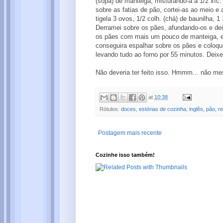
(sopa) de manteiga, misturando-a a 1/2 xíc
sobre as fatias de pão, cortei-as ao meio 
tigela 3 ovos, 1/2 colh. (chá) de baunilha, 1
Derramei sobre os pães, afundando-os e dei
os pães com mais um pouco de manteiga, es
conseguira espalhar sobre os pães e coloqu
levando tudo ao forno por 55 minutos. Deixe
Não deveria ter feito isso. Hmmm... não m
at
10:38
Rótulos:
doces
,
estórias de cozinha
,
inglês
,
pão
,
re
Postagem mais recente
Cozinhe isso também!