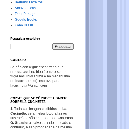
Bertrand Livreiros
Amazon Brasil
Fnac Portugal
Google Books
Kobo Brasil
Pesquisar este blog
CONTATO
Se não conseguir encontrar o que
procura aqui no blog (lembre-se de
fuçar nos links acima e no mecanismo
de busca abaixo), escreva para
lacucinetta@gmail.com
COISAS QUE VOCÊ PRECISA SABER
SOBRE LA CUCINETTA
1.
Todas as imagens exibidas no
La
Cucinetta
, sejam elas fotografias ou
ilustrações, são de autoria de
Ana Elisa
G. Granziera
, salvo quando indicado o
contrário, e são propriedade da mesma.