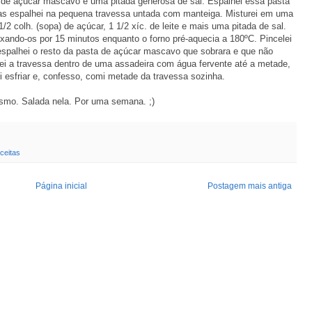
. de açúcar mascavo e uma pitada generosa de sal. Espalhei essa pasta
e as espalhei na pequena travessa untada com manteiga. Misturei em uma
 1/2 colh. (sopa) de açúcar, 1 1/2 xíc. de leite e mais uma pitada de sal.
xando-os por 15 minutos enquanto o forno pré-aquecia a 180ºC. Pincelei
palhei o resto da pasta de açúcar mascavo que sobrara e que não
ei a travessa dentro de uma assadeira com água fervente até a metade,
i esfriar e, confesso, comi metade da travessa sozinha.
esmo. Salada nela. Por uma semana. ;)
ceitas
Página inicial
Postagem mais antiga