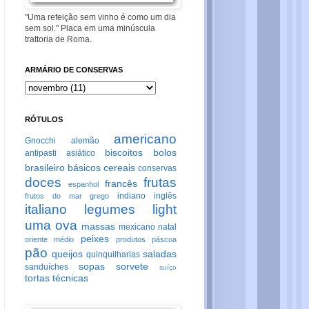
"Uma refeição sem vinho é como um dia
sem sol." Placa em uma minúscula
trattoria de Roma.
ARMÁRIO DE CONSERVAS
RÓTULOS
americano
Gnocchi
alemão
biscoitos
bolos
antipasti
asiático
brasileiro
básicos
cereais
conservas
doces
frutas
francês
espanhol
indiano
inglês
frutos do mar
grego
italiano
legumes
light
uma ova
massas
mexicano
natal
peixes
oriente médio
produtos
páscoa
pão
queijos
saladas
quinquilharias
sopas
sorvete
sanduíches
suíço
tortas
técnicas