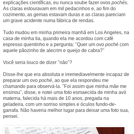
explicações científicas, eu nunca soube fazer ovos
pochés
.
As claras estouravam em mil pedacinhos e, ao fim do
cozimento, as gemas estavam duras e as claras pareciam
um grave acidente numa fábrica de rendas.
Tudo mudou em minha primeira manhã em Los Angeles, na
casa de minha tia, quando ela me acordou com café
espresso quentinho e a pergunta: "Quer um ovo
poché
com
aquele pãozinho de alecrim e queijo de cabra?"
Você seria louco de dizer "não"?
Disse-lhe que era absoluta e irremediavelmente incapaz de
preparar um ovo
poché
, ao que ela respondeu me
chamando para observá-la. "Foi assim que minha mãe me
ensinou", disse, e notei uma foto esmaecida de minha avó
materna, falecida há mais de 10 anos, pregada na
geladeira, com um sorriso simples e óculos fundo-de-
garrafa. Não haveria melhor lugar para deixar uma foto sua,
pensei.