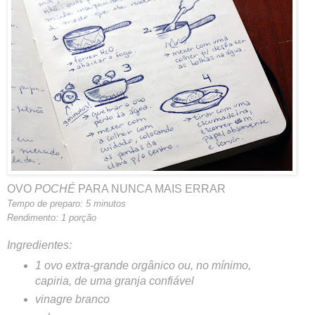
OVO
POCHÉ
PARA NUNCA MAIS ERRAR
Tempo de preparo: 5 minutos
Rendimento: 1 porção
Ingredientes:
1 ovo extra-grande orgânico ou, no mínimo,
capiria, de uma granja confiável
vinagre branco