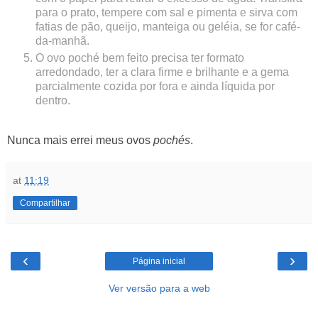
para o prato, tempere com sal e pimenta e sirva com
fatias de pão, queijo, manteiga ou geléia, se for café-
da-manhã.
O ovo poché bem feito precisa ter formato
arredondado, ter a clara firme e brilhante e a gema
parcialmente cozida por fora e ainda líquida por
dentro.
Nunca mais errei meus ovos
pochés
.
at
11:19
Compartilhar
‹
›
Página inicial
Ver versão para a web