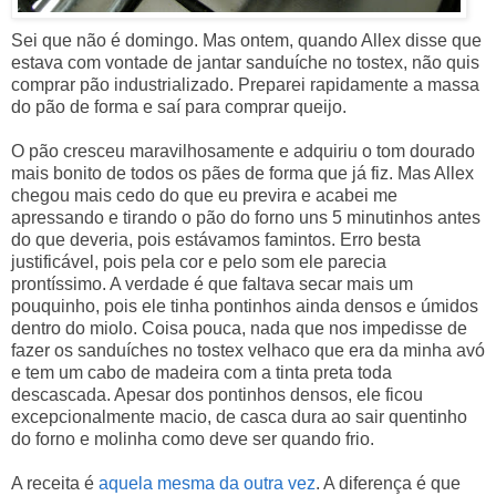
Sei que não é domingo. Mas ontem, quando Allex disse que
estava com vontade de jantar sanduíche no tostex, não quis
comprar pão industrializado. Preparei rapidamente a massa
do pão de forma e saí para comprar queijo.
O pão cresceu maravilhosamente e adquiriu o tom dourado
mais bonito de todos os pães de forma que já fiz. Mas Allex
chegou mais cedo do que eu previra e acabei me
apressando e tirando o pão do forno uns 5 minutinhos antes
do que deveria, pois estávamos famintos. Erro besta
justificável, pois pela cor e pelo som ele parecia
prontíssimo. A verdade é que faltava secar mais um
pouquinho, pois ele tinha pontinhos ainda densos e úmidos
dentro do miolo. Coisa pouca, nada que nos impedisse de
fazer os sanduíches no tostex velhaco que era da minha avó
e tem um cabo de madeira com a tinta preta toda
descascada. Apesar dos pontinhos densos, ele ficou
excepcionalmente macio, de casca dura ao sair quentinho
do forno e molinha como deve ser quando frio.
A receita é
aquela mesma da outra vez
. A diferença é que