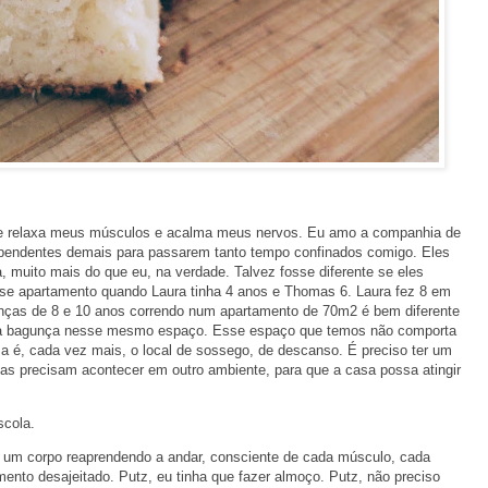
que relaxa meus músculos e acalma meus nervos. Eu amo a companhia de
ependentes demais para passarem tanto tempo confinados comigo. Eles
muito mais do que eu, na verdade. Talvez fosse diferente se eles
se apartamento quando Laura tinha 4 anos e Thomas 6. Laura fez 8 em
ianças de 8 e 10 anos correndo num apartamento de 70m2 é bem diferente
ma bagunça nesse mesmo espaço. Esse espaço que temos não comporta
a é, cada vez mais, o local de sossego, de descanso. É preciso ter um
oisas precisam acontecer em outro ambiente, para que a casa possa atingir
scola.
 um corpo reaprendendo a andar, consciente de cada músculo, cada
nto desajeitado. Putz, eu tinha que fazer almoço. Putz, não preciso