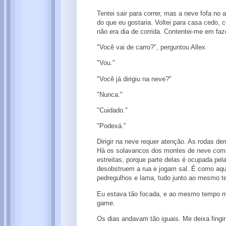
Tentei sair para correr, mas a neve fofa no
do que eu gostaria. Voltei para casa cedo, 
não era dia de corrida. Contentei-me em f
"Você vai de carro?", perguntou Allex.
"Vou."
"Você já dirigiu na neve?"
"Nunca."
"Cuidado."
"Podexá."
Dirigir na neve requer atenção. As rodas d
Há os solavancos dos montes de neve compa
estreitas, porque parte delas é ocupada pe
desobstruem a rua e jogam sal. É como aque
pedregulhos e lama, tudo junto ao mesmo t
Eu estava tão focada, e ao mesmo tempo me
game.
Os dias andavam tão iguais. Me deixa fingi