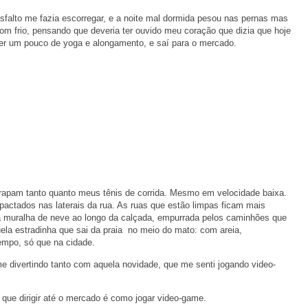
 asfalto me fazia escorregar, e a noite mal dormida pesou nas pernas mas
com frio, pensando que deveria ter ouvido meu coração que dizia que hoje
azer um pouco de yoga e alongamento, e saí para o mercado.
errapam tanto quanto meus tênis de corrida. Mesmo em velocidade baixa.
ctados nas laterais da rua. As ruas que estão limpas ficam mais
la muralha de neve ao longo da calçada, empurrada pelos caminhões que
la estradinha que sai da praia no meio do mato: com areia,
empo, só que na cidade.
 divertindo tanto com aquela novidade, que me senti jogando video-
r que dirigir até o mercado é como jogar video-game.