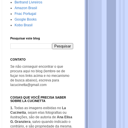
Bertrand Livreiros
Amazon Brasil
Fnac Portugal
Google Books
Kobo Brasil
Pesquisar este blog
CONTATO
Se não conseguir encontrar o que
procura aqui no blog (lembre-se de
fuçar nos links acima e no mecanismo
de busca abaixo), escreva para
lacucinetta@gmail.com
COISAS QUE VOCÊ PRECISA SABER
SOBRE LA CUCINETTA
1.
Todas as imagens exibidas no
La
Cucinetta
, sejam elas fotografias ou
ilustrações, são de autoria de
Ana Elisa
G. Granziera
, salvo quando indicado o
contrário, e são propriedade da mesma.