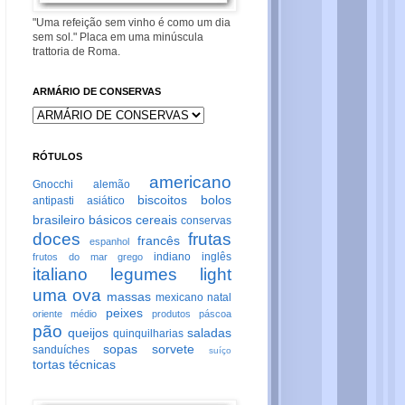
"Uma refeição sem vinho é como um dia
sem sol." Placa em uma minúscula
trattoria de Roma.
ARMÁRIO DE CONSERVAS
RÓTULOS
americano
Gnocchi
alemão
biscoitos
bolos
antipasti
asiático
brasileiro
básicos
cereais
conservas
doces
frutas
francês
espanhol
indiano
inglês
frutos do mar
grego
italiano
legumes
light
uma ova
massas
mexicano
natal
peixes
oriente médio
produtos
páscoa
pão
queijos
saladas
quinquilharias
sopas
sorvete
sanduíches
suíço
tortas
técnicas