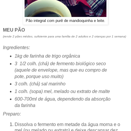
Pão integral com purê de mandioquinha e leite.
MEU PÃO
(rende 2 pães médios, suficiente para uma família de 2 adultos e 2 crianças por 1 semana)
Ingredientes:
1kg de farinha de trigo orgânica
3 1/2 colh. (chá) de fermento biológico seco
(aquele de envelope, mas que eu compro de
pote, porque uso muito)
3 colh. (chá) sal marinho
1 colh. (sopa) mel, melado ou extrato de malte
600-700ml de água, dependendo da absorção
da farinha
Preparo:
Dissolva o fermento em metade da água morna e o
mel (ou melado ou extrato) e deixe descansar dez