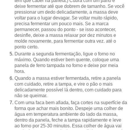
tem que caber na panela.) Cubra com um pano e
deixe fermentar até que dobrem de tamanho. Se você
pressionar um dedo delicadamente, a massa deve
voltar para o lugar devagar. Se voltar muito rápido,
precisa fermentar um pouco mais. Se a marca
permanecer, passou do ponto - se isso acontecer,
desinfle, deixe a massa relaxar por dez minutos e
molde novamente, para fermentar outra vez. até o
ponto certo.
Durante a segunda fermentação, ligue o forno no
máximo. Quando estiver bem quente, coloque uma
panela de ferro tampada no forno e deixe por meia
hora.
Quando a massa estiver fermentada, retire a panela
com cuidado, retire a tampa, e vire o pão o mais
delicadamente possível lá dentro, com cuidado para
não se queimar.
Com uma faca bem afiada, faça cortes na superfície da
forma que achar mais bonito. Despeje uma colher de
água em temperatura ambiente do lado da massa,
dentro da panela, feche a tampa rapidamente e leve
ao forno por 25-30 minutos. Essa colher de água vai