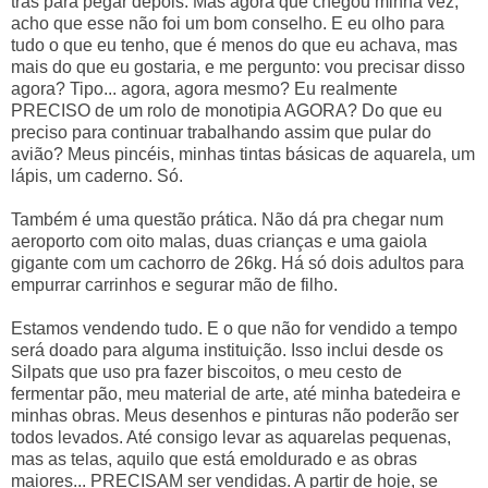
trás para pegar depois. Mas agora que chegou minha vez,
acho que esse não foi um bom conselho. E eu olho para
tudo o que eu tenho, que é menos do que eu achava, mas
mais do que eu gostaria, e me pergunto: vou precisar disso
agora? Tipo... agora, agora mesmo? Eu realmente
PRECISO de um rolo de monotipia AGORA? Do que eu
preciso para continuar trabalhando assim que pular do
avião? Meus pincéis, minhas tintas básicas de aquarela, um
lápis, um caderno. Só.
Também é uma questão prática. Não dá pra chegar num
aeroporto com oito malas, duas crianças e uma gaiola
gigante com um cachorro de 26kg. Há só dois adultos para
empurrar carrinhos e segurar mão de filho.
Estamos vendendo tudo. E o que não for vendido a tempo
será doado para alguma instituição. Isso inclui desde os
Silpats que uso pra fazer biscoitos, o meu cesto de
fermentar pão, meu material de arte, até minha batedeira e
minhas obras. Meus desenhos e pinturas não poderão ser
todos levados. Até consigo levar as aquarelas pequenas,
mas as telas, aquilo que está emoldurado e as obras
maiores... PRECISAM ser vendidas. A partir de hoje, se