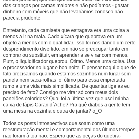
das crianças por camas maiores e não podíamos - gastar
dinheiro com móveis que não levaríamos conosco não
parecia prudente.
Entretanto, cada camiseta que estragava era uma coisa a
menos a ir na mala. Cada xícara que quebrava era um
objeto a menos com o qual lidar. Isso foi nos dando um certo
desprendimento divertido, em não se preocupar tanto em
comprar ou substituir, em aprender a se virar com menos.
Putz, o liquidificador quebrou. Ótimo. Menos uma coisa. Usa
o processador no lugar e boa noite. E pensar naquilo que de
fato precisamos quando estamos sozinhos num lugar sem
panela nem saca-rolhas foi ótimo para essa empreitada
rumo a uma vida mais simplificada. De quantas tigelas eu
preciso de fato? Consigo me virar só com meus dois
panelões coloridos? Qual foi a última vez que usei minha
caixa de lápis Caran d´Ache? Pra quê diabos a gente tem
uma mesa na cozinha e outra de jantar? o_O
Todos os posts introspectivos que soam como uma
reestruturação mental e comportamental dos últimos tempos
não foram à toa não. Espero que as peças do quebra-