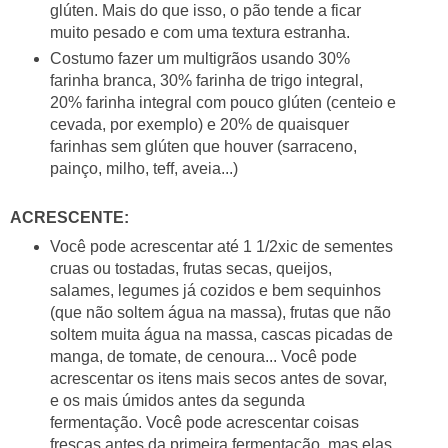
glúten. Mais do que isso, o pão tende a ficar
muito pesado e com uma textura estranha.
Costumo fazer um multigrãos usando 30%
farinha branca, 30% farinha de trigo integral,
20% farinha integral com pouco glúten (centeio e
cevada, por exemplo) e 20% de quaisquer
farinhas sem glúten que houver (sarraceno,
painço, milho, teff, aveia...)
ACRESCENTE:
Você pode acrescentar até 1 1/2xic de sementes
cruas ou tostadas, frutas secas, queijos,
salames, legumes já cozidos e bem sequinhos
(que não soltem água na massa), frutas que não
soltem muita água na massa, cascas picadas de
manga, de tomate, de cenoura... Você pode
acrescentar os itens mais secos antes de sovar,
e os mais úmidos antes da segunda
fermentação. Você pode acrescentar coisas
frescas antes da primeira fermentação, mas elas