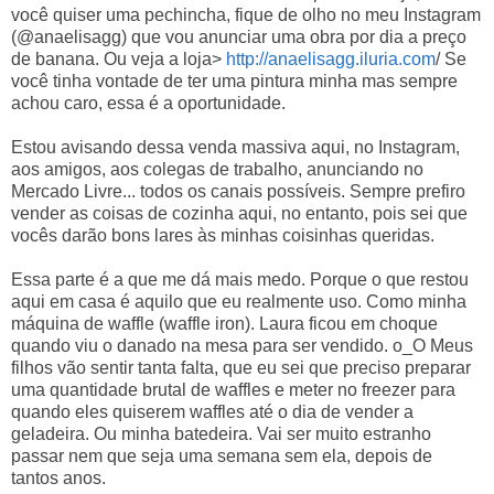
você quiser uma pechincha, fique de olho no meu Instagram
(@anaelisagg) que vou anunciar uma obra por dia a preço
de banana. Ou veja a loja>
http://anaelisagg.iluria.com
/ Se
você tinha vontade de ter uma pintura minha mas sempre
achou caro, essa é a oportunidade.
Estou avisando dessa venda massiva aqui, no Instagram,
aos amigos, aos colegas de trabalho, anunciando no
Mercado Livre... todos os canais possíveis. Sempre prefiro
vender as coisas de cozinha aqui, no entanto, pois sei que
vocês darão bons lares às minhas coisinhas queridas.
Essa parte é a que me dá mais medo. Porque o que restou
aqui em casa é aquilo que eu realmente uso. Como minha
máquina de waffle (waffle iron). Laura ficou em choque
quando viu o danado na mesa para ser vendido. o_O Meus
filhos vão sentir tanta falta, que eu sei que preciso preparar
uma quantidade brutal de waffles e meter no freezer para
quando eles quiserem waffles até o dia de vender a
geladeira. Ou minha batedeira. Vai ser muito estranho
passar nem que seja uma semana sem ela, depois de
tantos anos.