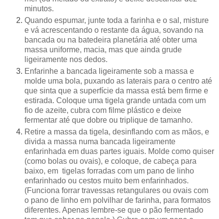
minutos.
Quando espumar, junte toda a farinha e o sal, misture
e vá acrescentando o restante da água, sovando na
bancada ou na batedeira planetária até obter uma
massa uniforme, macia, mas que ainda grude
ligeiramente nos dedos.
Enfarinhe a bancada ligeiramente sob a massa e
molde uma bola, puxando as laterais para o centro até
que sinta que a superfície da massa está bem firme e
estirada. Coloque uma tigela grande untada com um
fio de azeite, cubra com filme plástico e deixe
fermentar até que dobre ou triplique de tamanho.
Retire a massa da tigela, desinflando com as mãos, e
divida a massa numa bancada ligeiramente
enfarinhada em duas partes iguais. Molde como quiser
(como bolas ou ovais), e coloque, de cabeça para
baixo, em tigelas forradas com um pano de linho
enfarinhado ou cestos muito bem enfarinhados.
(Funciona forrar travessas retangulares ou ovais com
o pano de linho em polvilhar de farinha, para formatos
diferentes. Apenas lembre-se que o pão fermentado