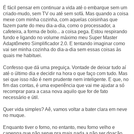
É fácil pensar em continuar a vida até o embarque sem um
criado-mudo, sem TV ou até sem sofá. Mas quando a coisa
mexe com minha cozinha, com aquelas coisinhas que
fazem parte do meu dia-a-dia, como o processador, a
cafeteira, a forma de bolo... a coisa pega. Estou respirando
fundo e ligando no volume máximo meu Super Master
Adaptômetro Simplificador 2.0. E tentando imaginar como
vai ser minha cozinha do dia-a-dia sem essas coisas às
quais me habituei.
Confesso que dá uma preguiça. Vontade de deixar tudo aí
até o último dia e decidir na hora o que faço com tudo. Mas
sei que isso não é nem prudente nem inteligente. E que, no
fim das contas, é uma experiência que vai me ajudar a só
recomprar para a casa nova aquilo que for de fato
necessário e útil.
Quer vida simples? Aê, vamos voltar a bater clara em neve
no muque.
Enquanto tiver o forno, no entanto, meu forno velho e
capenga que não serve pra mais nada a não ser doação