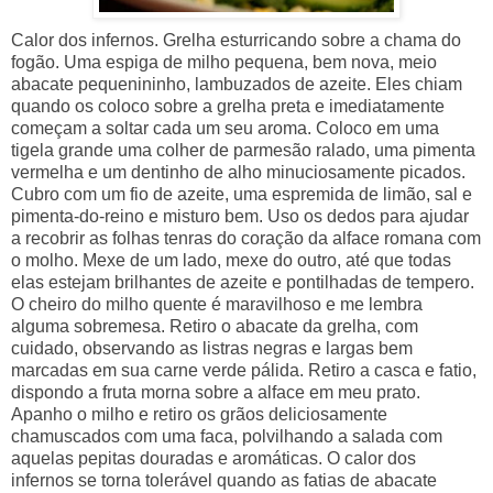
Calor dos infernos. Grelha esturricando sobre a chama do
fogão. Uma espiga de milho pequena, bem nova, meio
abacate pequenininho, lambuzados de azeite. Eles chiam
quando os coloco sobre a grelha preta e imediatamente
começam a soltar cada um seu aroma. Coloco em uma
tigela grande uma colher de parmesão ralado, uma pimenta
vermelha e um dentinho de alho minuciosamente picados.
Cubro com um fio de azeite, uma espremida de limão, sal e
pimenta-do-reino e misturo bem. Uso os dedos para ajudar
a recobrir as folhas tenras do coração da alface romana com
o molho. Mexe de um lado, mexe do outro, até que todas
elas estejam brilhantes de azeite e pontilhadas de tempero.
O cheiro do milho quente é maravilhoso e me lembra
alguma sobremesa. Retiro o abacate da grelha, com
cuidado, observando as listras negras e largas bem
marcadas em sua carne verde pálida. Retiro a casca e fatio,
dispondo a fruta morna sobre a alface em meu prato.
Apanho o milho e retiro os grãos deliciosamente
chamuscados com uma faca, polvilhando a salada com
aquelas pepitas douradas e aromáticas. O calor dos
infernos se torna tolerável quando as fatias de abacate