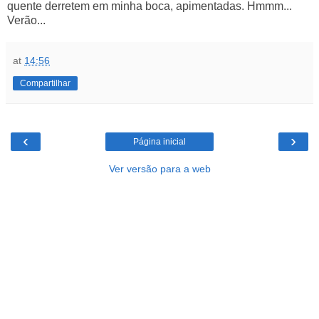
quente derretem em minha boca, apimentadas. Hmmm...
Verão...
at
14:56
Compartilhar
‹
›
Página inicial
Ver versão para a web