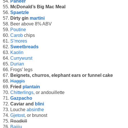
54.
Paneer
55.
McDonald’s Big Mac Meal
56.
Spaetzle
57.
Dirty gin
martini
58. Beer above 8% ABV
59.
Poutine
60.
Carob
chips
61.
S’mores
62.
Sweetbreads
63.
Kaolin
64.
Currywurst
65.
Durian
66. Frogs’ legs
67.
Beignets, churros, elephant ears or funnel cake
68.
Haggis
69.
Fried
plantain
70.
Chitterlings
, or andouillette
71.
Gazpacho
72.
Caviar and
blini
73. Louche
absinthe
74.
Gjetost
, or brunost
75.
Roadkill
76.
Baijiu