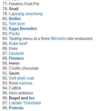
77. Hostess Fruit Pie
78.
Snail
79.
Lapsang souchong
80.
Bellini
81.
Tom yum
82.
Eggs Benedict
83.
Pocky
84. Tasting menu at a three-
Michelin
-star restaurant.
85.
Kobe beef
86. Hare
87.
Goulash
88.
Flowers
89.
Horse
90. Criollo chocolate
91.
Spam
92.
Soft shell crab
93. Rose
harissa
94. Catfish
95.
Mole
poblano
96.
Bagel and
lox
97.
Lobster Thermidor
98.
Polenta