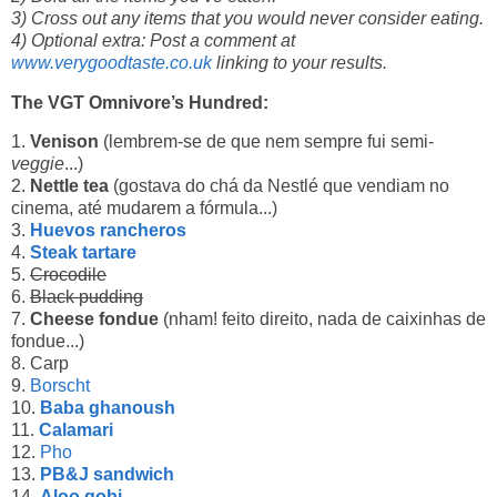
3) Cross out any items that you would never consider eating.
4) Optional extra: Post a comment at
www.verygoodtaste.co.uk
linking to your results.
The VGT Omnivore’s Hundred:
1.
Venison
(lembrem-se de que nem sempre fui semi-
veggie
...)
2.
Nettle tea
(gostava do chá da Nestlé que vendiam no
cinema, até mudarem a fórmula...)
3.
Huevos rancheros
4.
Steak tartare
5.
Crocodile
6.
Black pudding
7.
Cheese fondue
(nham! feito direito, nada de caixinhas de
fondue...)
8. Carp
9.
Borscht
10.
Baba ghanoush
11.
Calamari
12.
Pho
13.
PB&J sandwich
14.
Aloo gobi