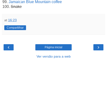
99.
Jamaican Blue Mountain coffee
100.
Snake
at
16:23
Compartilhar
‹
›
Página inicial
Ver versão para a web