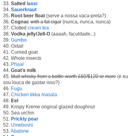
33.
Salted
lassi
34.
Sauerkraut
35.
Root beer float
(serve a nossa vaca-preta?)
36.
Cognac
with a fat cigar
(nunca, nunca, nunca)
37. Clotted
cream tea
38.
Vodka jelly/Jell-O
(aaaah, faculdade...)
39.
Gumbo
40. Oxtail
41. Curried goat
42. Whole insects
43.
Phaal
44.
Goat’s milk
45.
Malt whisky from a bottle worth £60/$120 or more
(e eu
sou louca de gastar isso?)
46.
Fugu
47.
Chicken tikka masala
48.
Eel
49. Krispy Kreme original glazed doughnut
50. Sea urchin
51.
Prickly pear
52.
Umeboshi
53.
Abalone