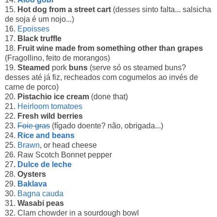
15.
Hot dog from a street cart
(desses sinto falta... salsicha
de soja é um nojo...)
16.
Epoisses
17.
Black truffle
18.
Fruit wine made from something other than grapes
(Fragollino, feito de morangos)
19.
Steamed
pork
buns
(serve só os steamed buns?
desses até já fiz, recheados com cogumelos ao invés de
carne de porco)
20.
Pistachio ice cream
(done that)
21.
Heirloom tomatoes
22.
Fresh wild berries
23.
Foie gras
(fígado doente? não, obrigada...)
24.
Rice and beans
25.
Brawn
, or head cheese
26. Raw Scotch Bonnet pepper
27
.
Dulce de leche
28.
Oysters
29.
Baklava
30.
Bagna cauda
31.
Wasabi peas
32. Clam chowder in a sourdough bowl