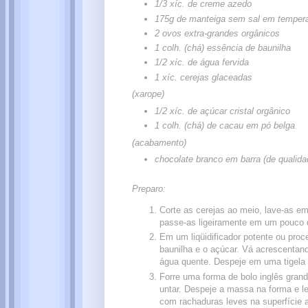
1/3 xíc. de creme azedo
175g de manteiga sem sal em tempera
2 ovos extra-grandes orgânicos
1 colh. (chá) essência de baunilha
1/2 xíc. de água fervida
1 xíc. cerejas glaceadas
(xarope)
1/2 xíc. de açúcar cristal orgânico
1 colh. (chá) de cacau em pó belga
(acabamento)
chocolate branco em barra (de qualid
Preparo:
Corte as cerejas ao meio, lave-as e
passe-as ligeiramente em um pouco d
Em um liqüidificador potente ou proc
baunilha e o açúcar. Vá acrescentand
água quente. Despeje em uma tigela 
Forre uma forma de bolo inglês gran
untar. Despeje a massa na forma e le
com rachaduras leves na superfície a