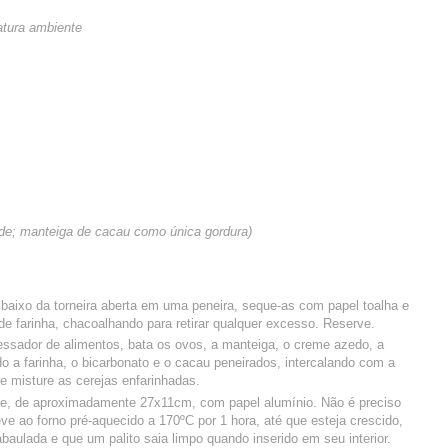
tura ambiente
ade; manteiga de cacau como única gordura)
mbaixo da torneira aberta em uma peneira, seque-as com papel toalha e
e farinha, chacoalhando para retirar qualquer excesso. Reserve.
essador de alimentos, bata os ovos, a manteiga, o creme azedo, a
o a farinha, o bicarbonato e o cacau peneirados, intercalando com a
e misture as cerejas enfarinhadas.
de, de aproximadamente 27x11cm, com papel alumínio. Não é preciso
ve ao forno pré-aquecido a 170ºC por 1 hora, até que esteja crescido,
baulada e que um palito saia limpo quando inserido em seu interior.