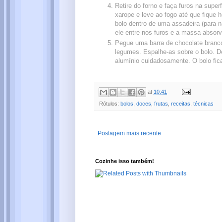
Retire do forno e faça furos na supe
xarope e leve ao fogo até que fique
bolo dentro de uma assadeira (para n
ele entre nos furos e a massa absorv
Pegue uma barra de chocolate branco,
legumes. Espalhe-as sobre o bolo. De
alumínio cuidadosamente. O bolo fica
at
10:41
Rótulos:
bolos
,
doces
,
frutas
,
receitas
,
técnicas
Postagem mais recente
Cozinhe isso também!