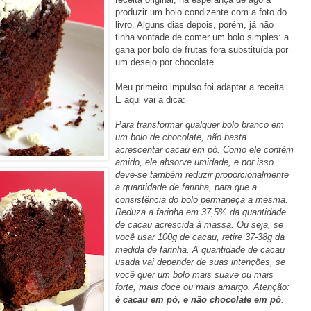
produzir um bolo condizente com a foto do
livro. Alguns dias depois, porém, já não
tinha vontade de comer um bolo simples: a
gana por bolo de frutas fora substituída por
um desejo por chocolate.
Meu primeiro impulso foi adaptar a receita.
E aqui vai a dica:
Para transformar qualquer bolo branco em
um bolo de chocolate, não basta
acrescentar cacau em pó. Como ele contém
amido, ele absorve umidade, e por isso
deve-se também reduzir proporcionalmente
a quantidade de farinha, para que a
consistência do bolo permaneça a mesma.
Reduza a farinha em 37,5% da quantidade
de cacau acrescida à massa. Ou seja, se
você usar 100g de cacau, retire 37-38g da
medida de farinha. A quantidade de cacau
usada vai depender de suas intenções, se
você quer um bolo mais suave ou mais
forte, mais doce ou mais amargo. Atenção:
é cacau em pó, e não chocolate em pó
.