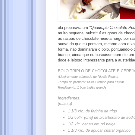
ela preparava um
"Quadruple Chocolate Po
muito pequena: substituí as gotas de chocol
as raspas de chocolate meio-amargo por ra
suave do que eu pensara, mesmo com o xaro
forma, não dominaram o bolo, pontuando-o d
branco, ainda que eu buscasse com ele um e
doce e leitoso interessante para a austerid
BOLO TRIPLO DE CHOCOLATE E CEREJ
(Ligeiramente adaptado de Nigella Feasts)
Tempo de preparo: 1h30 + tempo para esfriar
Rendimento: 1 bolo inglês grande
Ingredientes:
(massa)
1 1/3 xíc. de farinha de trigo
1/2 colh. (chá) de bicarbonato de sódi
1/2 xíc. cacau em pó belga
1 1/3 xíc. de açúcar cristal orgânico