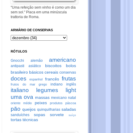
"Uma refeição sem vinho é como um dia
sem sol." Placa em uma minúscula
trattoria de Roma.
ARMÁRIO DE CONSERVAS
RÓTULOS
americano
Gnocchi
alemão
biscoitos
bolos
antipasti
asiático
brasileiro
básicos
cereais
conservas
doces
frutas
francês
espanhol
indiano
inglês
frutos do mar
grego
italiano
legumes
light
uma ova
massas
mexicano
natal
peixes
oriente médio
produtos
páscoa
pão
queijos
saladas
quinquilharias
sopas
sorvete
sanduíches
suíço
tortas
técnicas