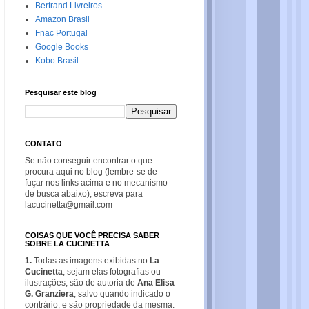
Bertrand Livreiros
Amazon Brasil
Fnac Portugal
Google Books
Kobo Brasil
Pesquisar este blog
CONTATO
Se não conseguir encontrar o que
procura aqui no blog (lembre-se de
fuçar nos links acima e no mecanismo
de busca abaixo), escreva para
lacucinetta@gmail.com
COISAS QUE VOCÊ PRECISA SABER
SOBRE LA CUCINETTA
1.
Todas as imagens exibidas no
La
Cucinetta
, sejam elas fotografias ou
ilustrações, são de autoria de
Ana Elisa
G. Granziera
, salvo quando indicado o
contrário, e são propriedade da mesma.