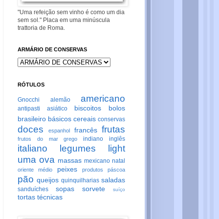
"Uma refeição sem vinho é como um dia
sem sol." Placa em uma minúscula
trattoria de Roma.
ARMÁRIO DE CONSERVAS
RÓTULOS
americano
Gnocchi
alemão
biscoitos
bolos
antipasti
asiático
brasileiro
básicos
cereais
conservas
doces
frutas
francês
espanhol
indiano
inglês
frutos do mar
grego
italiano
legumes
light
uma ova
massas
mexicano
natal
peixes
oriente médio
produtos
páscoa
pão
queijos
saladas
quinquilharias
sopas
sorvete
sanduíches
suíço
tortas
técnicas