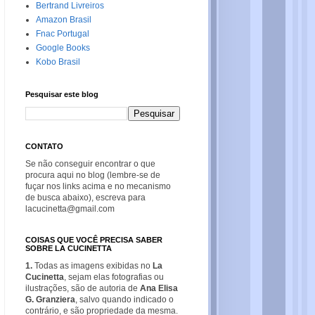
Bertrand Livreiros
Amazon Brasil
Fnac Portugal
Google Books
Kobo Brasil
Pesquisar este blog
CONTATO
Se não conseguir encontrar o que
procura aqui no blog (lembre-se de
fuçar nos links acima e no mecanismo
de busca abaixo), escreva para
lacucinetta@gmail.com
COISAS QUE VOCÊ PRECISA SABER
SOBRE LA CUCINETTA
1.
Todas as imagens exibidas no
La
Cucinetta
, sejam elas fotografias ou
ilustrações, são de autoria de
Ana Elisa
G. Granziera
, salvo quando indicado o
contrário, e são propriedade da mesma.